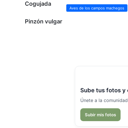
Cogujada
Aves de los campos machegos
Pinzón vulgar
Sube tus fotos y
Únete a la comunidad
Subir mis fotos