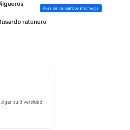
Jilgueros
Aves de los campos machegos
Busardo ratonero
lgar su diversidad.