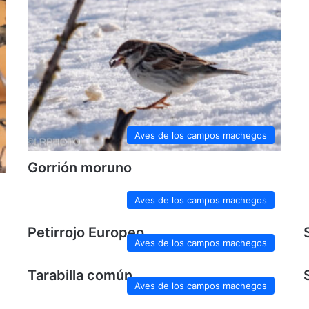
Aves de los campos machegos
Gorrión moruno
Aves de los campos machegos
Petirrojo Europeo
Aves de los campos machegos
Tarabilla común
Aves de los campos machegos