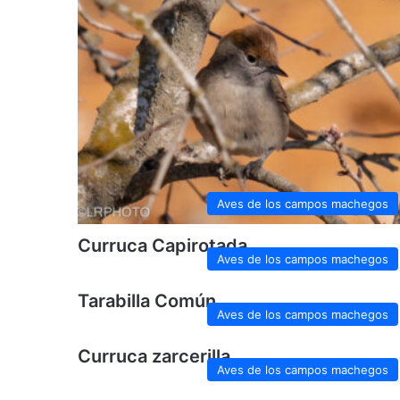
Aves de los campos machegos
Curruca Capirotada
Aves de los campos machegos
Tarabilla Común
Aves de los campos machegos
Curruca zarcerilla
Aves de los campos machegos