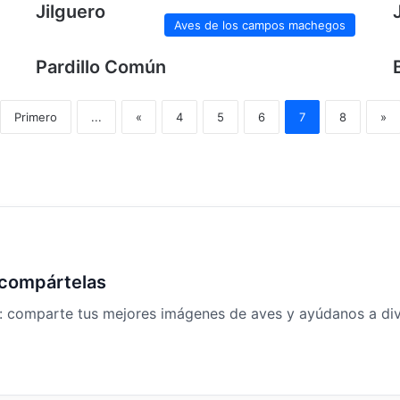
Jilguero
Aves de los campos machegos
Pardillo Común
Primero
...
«
4
5
6
7
8
»
 compártelas
: comparte tus mejores imágenes de aves y ayúdanos a divu