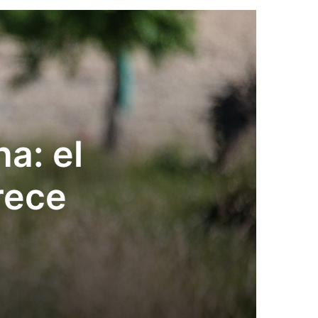
a: el
rece