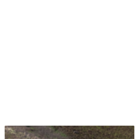
Busardo
ratonero