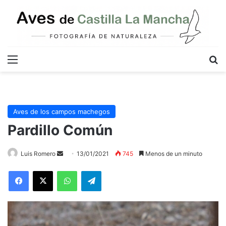
Menú
B
Aves de los campos machegos
Pardillo Común
Send
Luis Romero
13/01/2021
745
Menos de un minuto
an
WhatsApp
Telegram
email