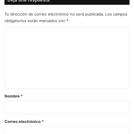
Tu dirección de correo electrónico no será publicada.
Los campos
obligatorios están marcados con
*
C
o
m
e
n
t
a
r
Nombre
*
i
o
*
Correo electrónico
*