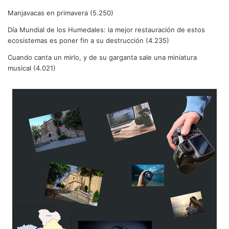
Manjavacas en primavera
(5.250)
Día Mundial de los Humedales: la mejor restauración de estos
ecosistemas es poner fin a su destrucción
(4.235)
Cuando canta un mirlo, y de su garganta sale una miniatura
musical
(4.021)