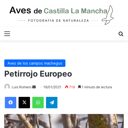
Menú
B
Aves de los campos machegos
Petirrojo Europeo
Send
Luis Romero
16/01/2021
719
1 minuto de lectura
an
WhatsApp
Telegram
email