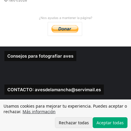
19/01/2026
¿Nos ayudas a mantener la página?
Consejos para fotografiar aves
CONTACTO: avesdelamancha@servimail.es
Usamos cookies para mejorar tu experiencia. Puedes aceptar o
rechazar.
Más información
E-Mail: avesdelamancha@servimail.es
Rechazar todas
Aceptar todas