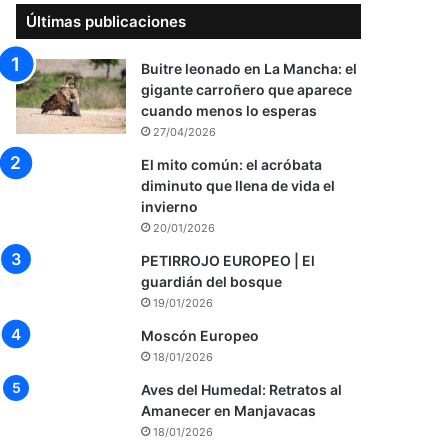
Últimas publicaciones
Buitre leonado en La Mancha: el
gigante carroñero que aparece
cuando menos lo esperas
27/04/2026
El mito común: el acróbata
diminuto que llena de vida el
invierno
20/01/2026
PETIRROJO EUROPEO | El
guardián del bosque
19/01/2026
Moscón Europeo
18/01/2026
Aves del Humedal: Retratos al
Amanecer en Manjavacas
18/01/2026