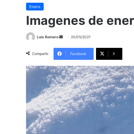
Enero
Imagenes de ener
Send
Luis Romero
20/05/2021
an
email
Facebook
X
Compartir