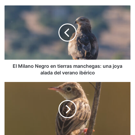
El
Milano
Negro
en
tierras
manchegas:
una
joya
alada
del
El Milano Negro en tierras manchegas: una joya
verano
alada del verano ibérico
ibérico
El
Cistícola
Buitrón:
Un
Pequeño
Tesoro
de
los