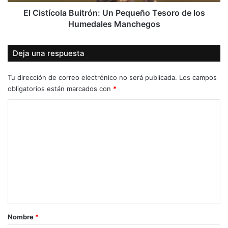
Humedales
Manchegos
El Cistícola Buitrón: Un Pequeño Tesoro de los
Humedales Manchegos
Deja una respuesta
Tu dirección de correo electrónico no será publicada.
Los campos
obligatorios están marcados con
*
C
o
m
e
n
t
a
r
Nombre
*