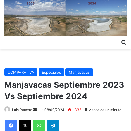
Menú
B
COMPARATIVA
Especiales
Manjavacas
Manjavacas Septiembre 2023
Vs Septiembre 2024
Send
Luis Romero
08/09/2024
1.335
Menos de un minuto
an
WhatsApp
Telegram
email