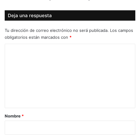
Deja una respuesta
Tu dirección de correo electrónico no será publicada.
Los campos
obligatorios están marcados con
*
C
o
m
e
n
t
a
r
Nombre
*
i
o