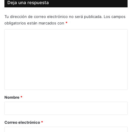
Deja una respuesta
Tu dirección de correo electrónico no será publicada.
Los campos
obligatorios están marcados con
*
C
o
m
e
n
t
a
r
Nombre
*
i
o
*
Correo electrónico
*