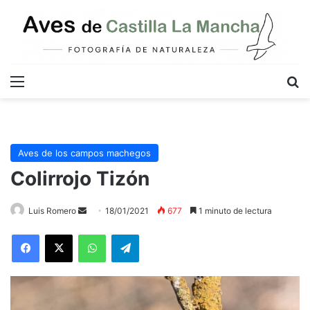
Menú
B
Aves de los campos machegos
Colirrojo Tizón
Send
Luis Romero
18/01/2021
677
1 minuto de lectura
an
WhatsApp
Telegram
email