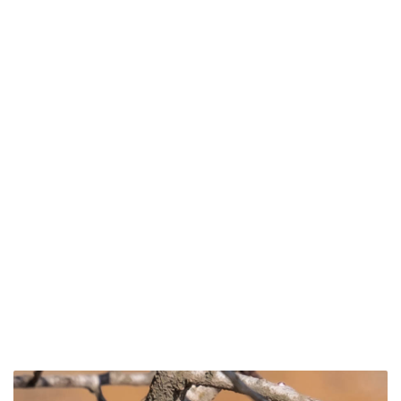
Curruca
Capirotada