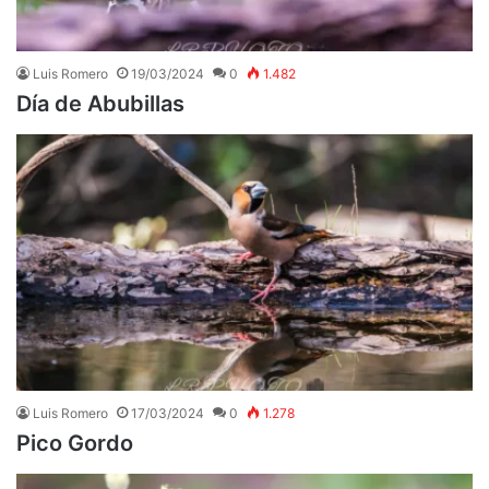
Luis Romero
19/03/2024
0
1.482
Día de Abubillas
Luis Romero
17/03/2024
0
1.278
Pico Gordo