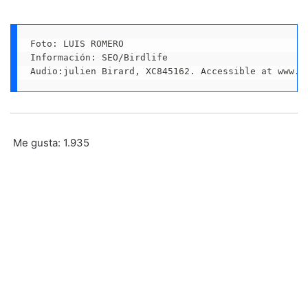
Foto: LUIS ROMERO

Información: SEO/Birdlife

Audio:julien Birard, XC845162. Accessible at www.x
Me gusta:
1.935