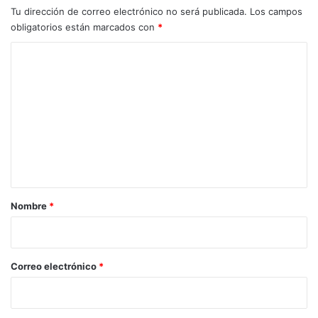
Tu dirección de correo electrónico no será publicada.
Los campos
obligatorios están marcados con
*
C
o
m
e
n
t
a
r
Nombre
*
i
o
*
Correo electrónico
*