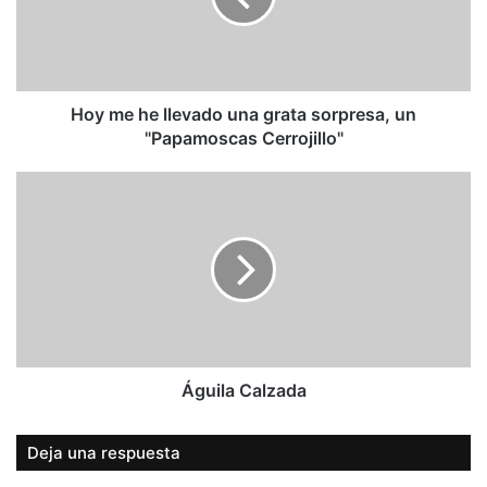
grata
sorpresa,
un
"Papamoscas
Cerrojillo"
Hoy me he llevado una grata sorpresa, un
"Papamoscas Cerrojillo"
Águila
Calzada
Águila Calzada
Deja una respuesta