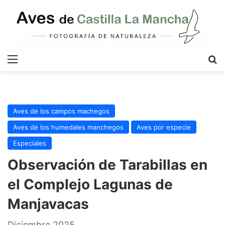
Menú
B
Aves de los campos machegos
Aves de los humedales manchegos
Aves por especie
Especiales
Observación de Tarabillas en
el Complejo Lagunas de
Manjavacas
Diciembre 2025