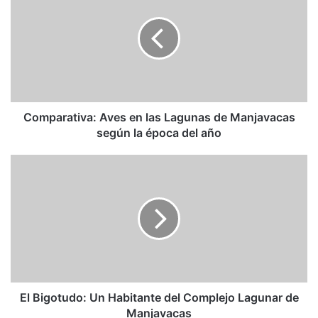
en
las
Lagunas
de
Manjavacas
según
la
época
Comparativa: Aves en las Lagunas de Manjavacas
del
según la época del año
año
El
Bigotudo:
Un
Habitante
del
Complejo
Lagunar
de
Manjavacas
El Bigotudo: Un Habitante del Complejo Lagunar de
Manjavacas