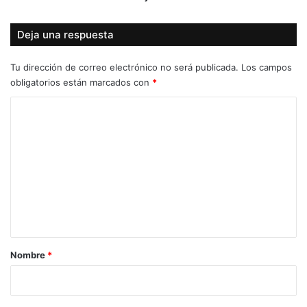
Deja una respuesta
Tu dirección de correo electrónico no será publicada.
Los campos
obligatorios están marcados con
*
C
o
m
e
n
t
a
r
Nombre
*
i
o