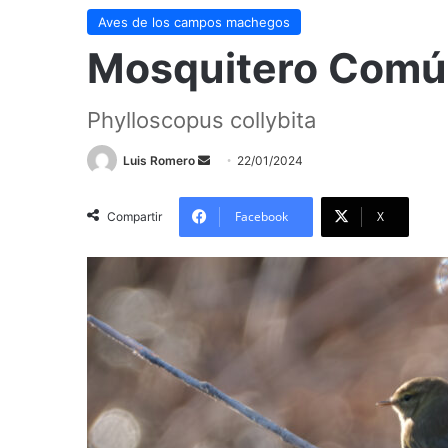
Aves de los campos machegos
Mosquitero Com
Phylloscopus collybita
Send
Luis Romero
22/01/2024
an
email
Facebook
X
Compartir