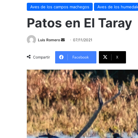
Aves de los campos machegos
Aves de los humeda
Patos en El Taray
Send
Luis Romero
07/11/2021
an
email
Facebook
X
Compartir