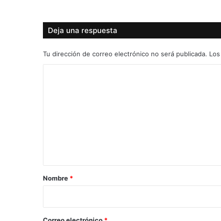
Deja una respuesta
Tu dirección de correo electrónico no será publicada.
Los
C
o
m
e
n
t
a
r
Nombre
*
i
o
*
Correo electrónico
*