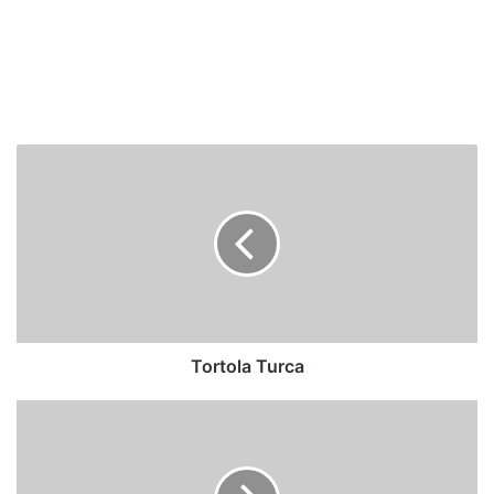
Tortola
Turca
Tortola Turca
Adarríos
chico