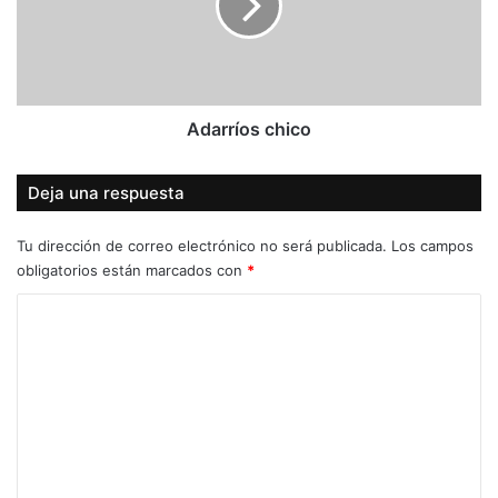
Adarríos chico
Deja una respuesta
Tu dirección de correo electrónico no será publicada.
Los campos
obligatorios están marcados con
*
C
o
m
e
n
t