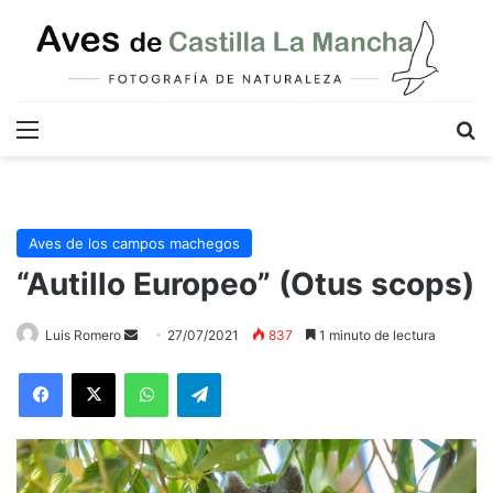
Menú
B
Aves de los campos machegos
“Autillo Europeo” (Otus scops)
Send
Luis Romero
27/07/2021
837
1 minuto de lectura
an
WhatsApp
Telegram
email