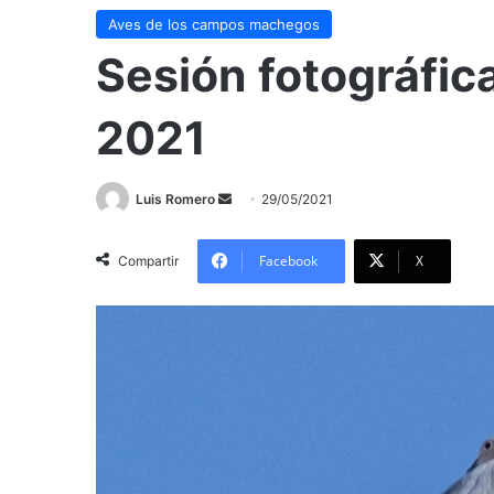
Aves de los campos machegos
Sesión fotográfic
2021
Send
Luis Romero
29/05/2021
an
email
Facebook
X
Compartir