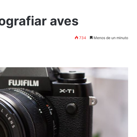
ografiar aves
734
Menos de un minuto