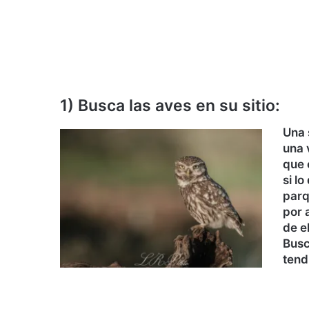
1) Busca las aves en su sitio:
Una 
una 
que 
si l
parq
por 
de el
Busca
tend