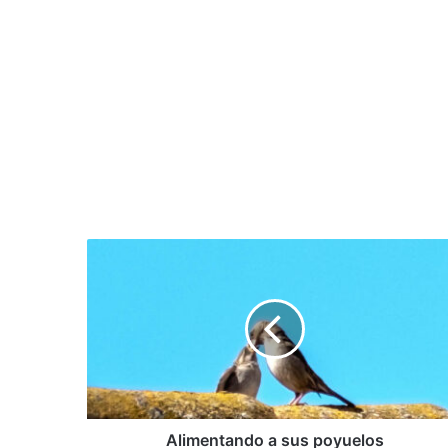
Alimentando
a
sus
poyuelos
Alimentando a sus poyuelos