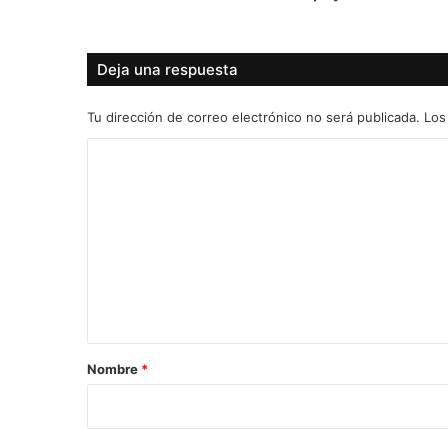
Deja una respuesta
Tu dirección de correo electrónico no será publicada.
Los
C
o
m
e
n
t
a
r
Nombre
*
i
o