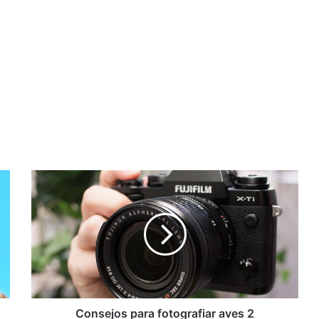
Consejos
para
fotografiar
aves
2
Consejos para fotografiar aves 2