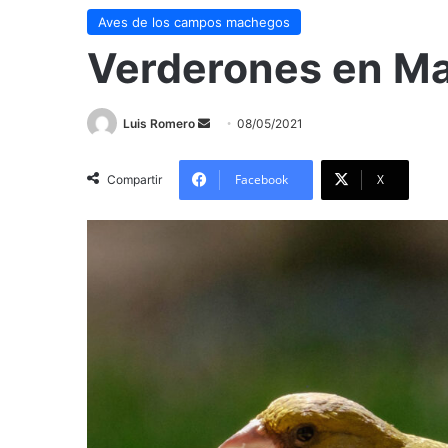
Aves de los campos machegos
Verderones en M
Send
Luis Romero
08/05/2021
an
email
Facebook
X
Compartir