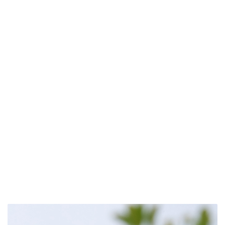
Mirlo
común