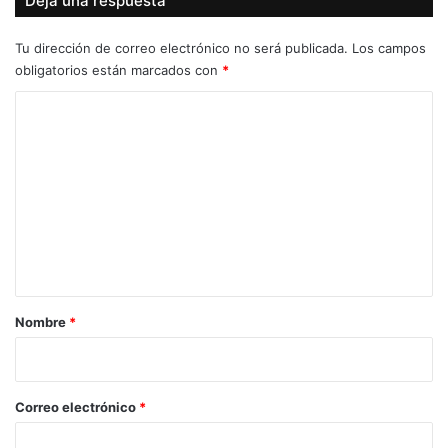
Deja una respuesta
Tu dirección de correo electrónico no será publicada.
Los campos
obligatorios están marcados con
*
C
o
m
e
n
t
a
r
Nombre
*
i
o
*
Correo electrónico
*