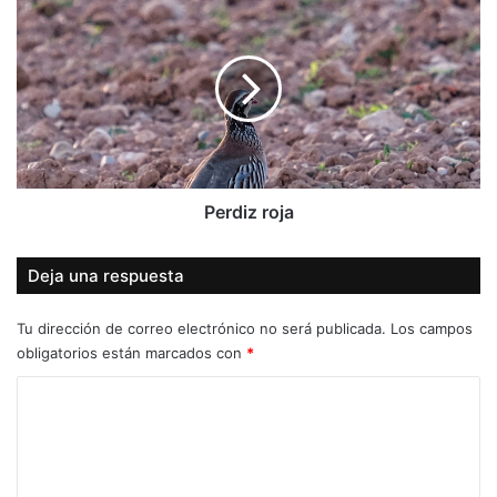
roja
Perdiz roja
Deja una respuesta
Tu dirección de correo electrónico no será publicada.
Los campos
obligatorios están marcados con
*
C
o
m
e