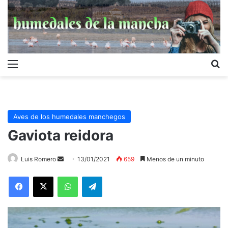
Menú
B
Aves de los humedales manchegos
Gaviota reidora
Send
Luis Romero
13/01/2021
659
Menos de un minuto
an
WhatsApp
Telegram
email