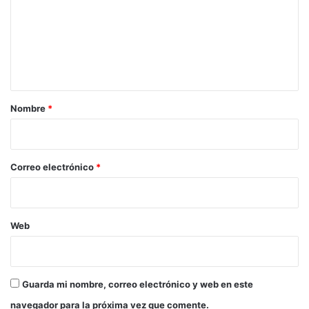
m
e
n
t
a
r
Nombre
*
i
o
*
Correo electrónico
*
Web
Guarda mi nombre, correo electrónico y web en este
navegador para la próxima vez que comente.