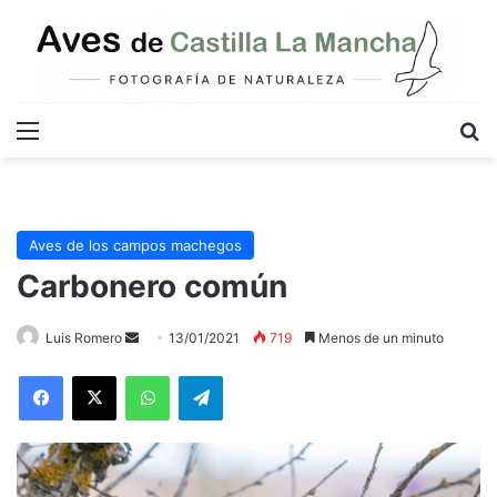
Menú
B
Aves de los campos machegos
Carbonero común
Send
Luis Romero
13/01/2021
719
Menos de un minuto
an
WhatsApp
Telegram
email