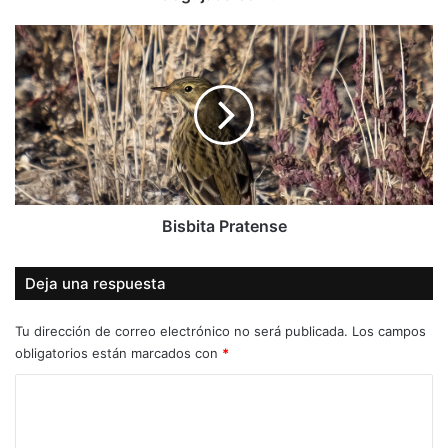
Bisbita
Pratense
Bisbita Pratense
Deja una respuesta
Tu dirección de correo electrónico no será publicada.
Los campos
obligatorios están marcados con
*
C
o