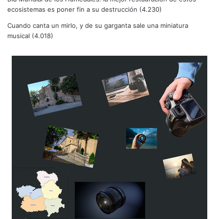
ecosistemas es poner fin a su destrucción
(4.230)
Cuando canta un mirlo, y de su garganta sale una miniatura
musical
(4.018)