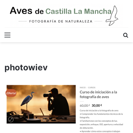
Menú
B
photowiev