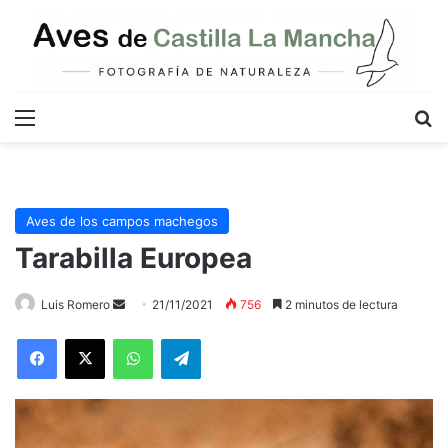
Menú
B
Aves de los campos machegos
Tarabilla Europea
Send
Luis Romero
21/11/2021
756
2 minutos de lectura
an
WhatsApp
Telegram
email